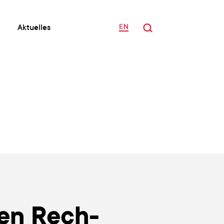
Aktu­el­les
EN
­sen Rech­