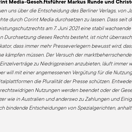
int Media-Gesch.ftsführer Mar­kus Run­de und Chris
u­en uns über die Ent­schei­dung des Ber­li­ner Ver­lags, von
h­te durch Corint Media durch­set­zen zu las­sen. Dass seit d
eis­tung­s­chutz­rechts am 7. Juni 2021 eine sta­bil wach­sen­de
en Durch­set­zung die­ses Rechts besteht, ist nicht überrasch
­ka­tor, dass immer mehr Pres­se­ver­le­gern bewusst wird, da
se kämp­fen müssen. Der Ver­such der markt­be­herr­schen­den 
in­zel­ver­trä­ge zu Nied­rig­prei­sen anzu­bie­ten, läuft immer 
er will mit einer ange­mes­se­nen Vergütung für die Nut­zung
­tal­platt­for­men die Plu­ra­li­tät der Pres­se schützen. Ent­we
 rechts­wid­ri­gen Nut­zun­gen wer­den been­det oder der Gese
zer wie in Aus­tra­li­en und anders­wo zu Zah­lun­gen und Eini­
h bin­den­de Ent­schei­dun­gen von Spe­zi­al­ge­rich­ten, anhal­t