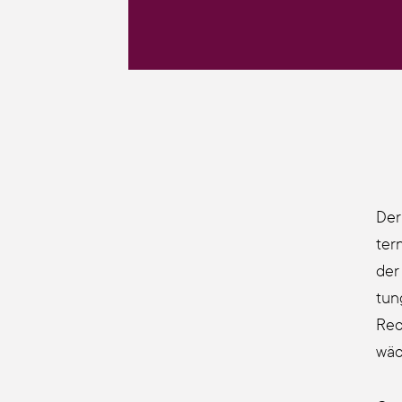
Der 
ter
der 
tung
Rec
wäch