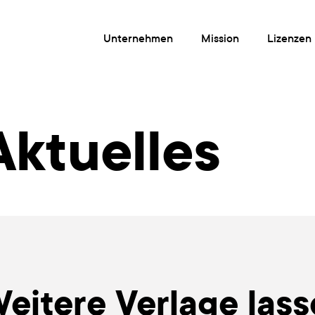
Unter­neh­men
Mis­si­on
Lizen­zen
Aktuelles
ei­te­re Ver­la­ge las