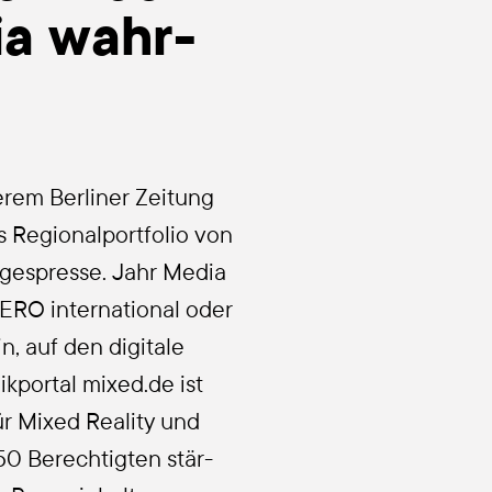
ia wahr­
­rem Ber­li­ner Zei­tung
 Regio­nal­port­fo­lio von
ges­pres­se. Jahr Media
 AERO international oder
n, auf den digi­ta­le
k­por­tal mixed.de ist
r Mixed Rea­li­ty und
50 Berech­tig­ten stär­