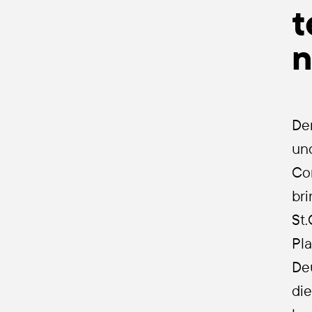
t
n
Der
und
Cor
bri
St.
Pla
Deu
die