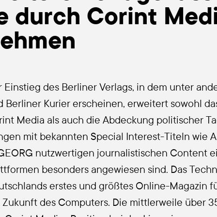
e durch Corint Med
eh­men
 Ein­stieg des Ber­li­ner Ver­lags, in dem unter ande
 Ber­li­ner Kurier erschei­nen, erwei­tert sowohl das
int Media als auch die Abde­ckung poli­ti­scher Ta
n­gen mit bekann­ten Spe­cial Inte­rest-Titeln wie
GEORG nutz­wer­ti­gen jour­na­lis­ti­schen Con­tent ei
tt­for­men beson­ders ange­wie­sen sind. Das Tech­ni
tsch­lands ers­tes und größ­tes Online-Maga­zin fü
 Zukunft des Com­pu­ters. Die mitt­ler­wei­le über 3