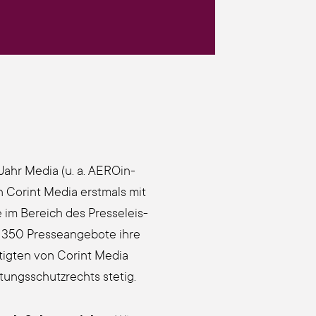
), Jahr Media (u. a. AERO­in­
n Corint Media erst­mals mit
e im Bereich des Pres­se­leis­
350 Pres­se­an­ge­bo­te ihre
tig­ten von Corint Media
tungs­schutz­rechts ste­tig.