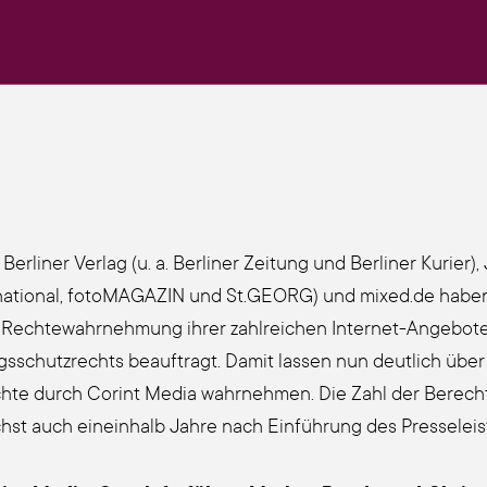
Ber­li­ner Ver­lag (u. a. Ber­li­ner Zei­tung und Ber­li­ner Kurier
­na­tio­nal, foto­MA­GA­ZIN und St.GEORG) und mixed.de habe
Rech­te­wahr­neh­mung ihrer zahl­rei­chen Inter­net-Ange­bo­t
s­schutz­rechts beauf­tragt. Damit las­sen nun deut­lich über 
h­te durch Corint Media wahr­neh­men. Die Zahl der Berech­
st auch ein­ein­halb Jah­re nach Einführung des Pres­se­leis­