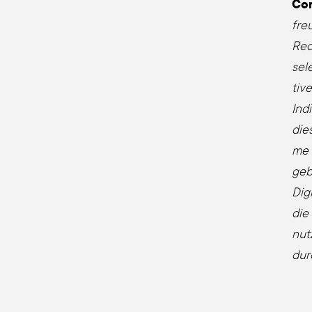
Cor
fre
Rec
se­l
ti­v
Indi
die­
me E
ge­b
Digi
die
nut­
durc