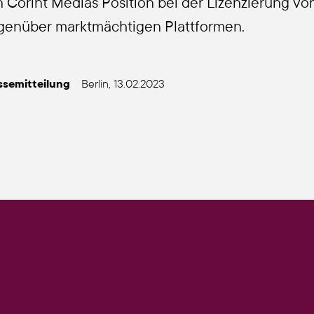
 Corint Medi­as Posi­ti­on bei der Lizen­zie­rung von
enüber markt­mäch­ti­gen Platt­for­men.
­se­mit­tei­lung
Ber­lin, 13.02.2023