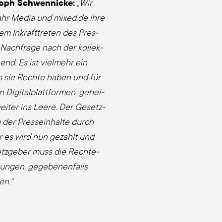
­toph Schwennicke:
„
Wir
 Jahr Media und mixed.de ihre
em Inkraft­tre­ten des Pres­
 Nach­fra­ge nach der kol­lek­
end. Es ist viel­mehr ein
ss sie Rech­te haben und für
Digi­tal­platt­for­men, gehei­
wei­ter ins Lee­re. Der Gesetz­
 der Pres­se­inhal­te durch
­der es wird nun gezahlt und
tz­ge­ber muss die Rech­te­
gun­gen, gege­be­nen­falls
en.“