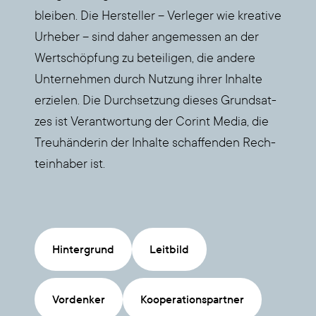
blei­ben. Die Her­stel­ler – Ver­le­ger wie krea­ti­ve
Urhe­ber – sind daher ange­mes­sen an der
Wert­schöp­fung zu betei­li­gen, die ande­re
Unter­neh­men durch Nut­zung ihrer Inhal­te
erzie­len. Die Durch­set­zung die­ses Grund­sat­
zes ist Ver­ant­wor­tung der Corint Media, die
Treu­hän­de­rin der Inhal­te schaf­fen­den Rech­
te­inha­ber ist.
Hin­ter­grund
Leit­bild
Vor­den­ker
Koope­ra­ti­ons­part­ner