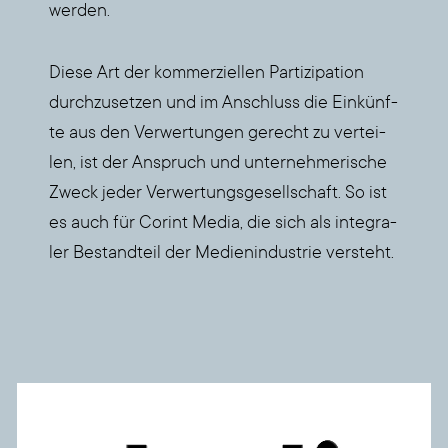
wer­den.
Die­se Art der kom­mer­zi­el­len Par­ti­zi­pa­ti­on
durch­zu­set­zen und im Anschluss die Ein­künf­
te aus den Ver­wer­tun­gen gerecht zu ver­tei­
len, ist der Anspruch und unter­neh­me­ri­sche
Zweck jeder Ver­wer­tungs­ge­sell­schaft. So ist
es auch für Corint Media, die sich als inte­gra­
ler Bestand­teil der Medi­en­in­dus­trie ver­steht.