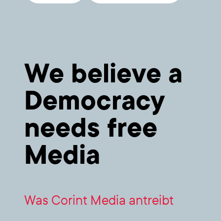
We belie­ve a
Demo­cra­cy
needs free
Media
Was Corint Media antreibt