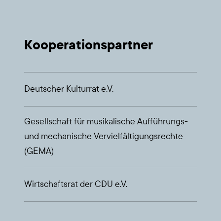
Koope­ra­ti­ons­part­ner
Deut­scher Kul­tur­rat e.V.
Gesell­schaft für musi­ka­li­sche Auf­füh­rungs-
und mecha­ni­sche Ver­viel­fäl­ti­gungs­rech­te
(GEMA)
Wirt­schafts­rat der CDU e.V.