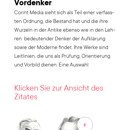
Vor­den­ker
Corint Media sieht sich als Teil einer ver­fass­
ten Ord­nung, die Bestand hat und die ihre
Wur­zeln in der Anti­ke eben­so wie in den Leh­
ren bedeu­ten­der Den­ker der Auf­klä­rung
sowie der Moder­ne fin­det. Ihre Wer­ke sind
Leit­li­ni­en, die uns als Prü­fung, Ori­en­tie­rung
und Vor­bild die­nen. Eine Aus­wahl:
Kli­cken Sie zur Ansicht des
Zita­tes
+