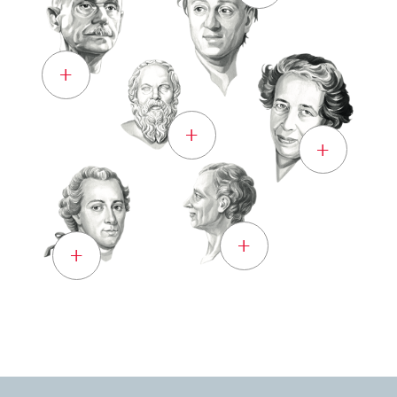
+
+
+
+
+