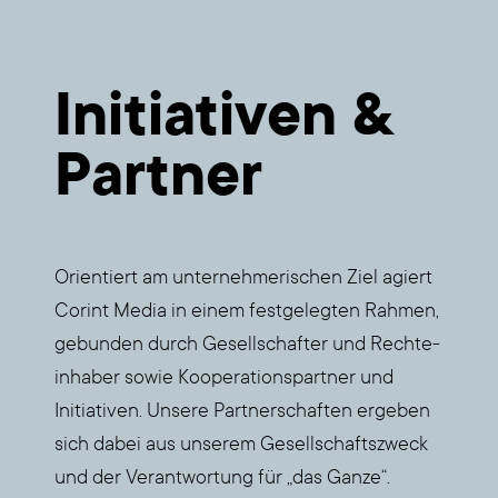
Initia­ti­ven &
Part­ner
Ori­en­tiert am unter­neh­me­ri­schen Ziel agiert
Corint Media in einem fest­ge­leg­ten Rah­men,
gebun­den durch Gesell­schaf­ter und Rech­te­
inha­ber sowie Koope­ra­ti­ons­part­ner und
Initia­ti­ven. Unse­re Part­ner­schaf­ten erge­ben
sich dabei aus unse­rem Gesell­schafts­zweck
und der Ver­ant­wor­tung für „das Gan­ze“.