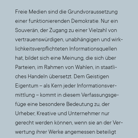
Freie Medi­en sind die Grund­vor­aus­set­zung
einer funk­tio­nie­ren­den Demo­kra­tie. Nur ein
Sou­ve­rän, der Zugang zu einer Viel­zahl von
ver­trau­ens­wür­di­gen, unab­hän­gi­gen und wirk­
lich­keits­ver­pflich­te­ten Infor­ma­ti­ons­quel­len
hat, bil­det sich eine Mei­nung, die sich über
Par­tei­en, im Rah­men von Wah­len, in staat­li­
ches Han­deln über­setzt. Dem Geis­ti­gen
Eigen­tum – als Kern jeder Infor­ma­ti­ons­ver­
mitt­lung – kommt in die­sem Ver­fas­sungs­ge­
fü­ge eine beson­de­re Bedeu­tung zu, der
Urhe­ber, Krea­ti­ve und Unter­neh­mer nur
gerecht wer­den kön­nen, wenn sie an der Ver­
wer­tung ihrer Wer­ke ange­mes­sen betei­ligt