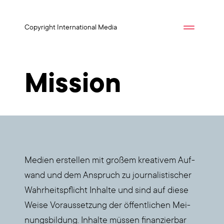
Copyright International Media
Mission
Medi­en erstel­len mit gro­ßem krea­ti­vem Auf­
wand und dem Anspruch zu jour­na­lis­ti­scher
Wahr­heits­pflicht Inhal­te und sind auf die­se
Wei­se Vor­aus­set­zung der öffent­li­chen Mei­
nungs­bil­dung. Inhal­te müs­sen finan­zier­bar