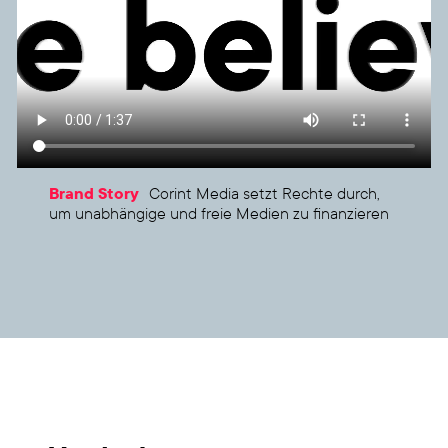
Brand Sto­ry
Corint Media setzt Rech­te durch,
um unab­hän­gi­ge und freie Medi­en zu finan­zie­ren