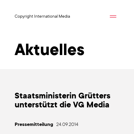
Copyright International Media
Aktuelles
Staats­mi­nis­te­rin Grüt­ters
unter­stützt die VG Media
Pres­se­mit­tei­lung
24.09.2014