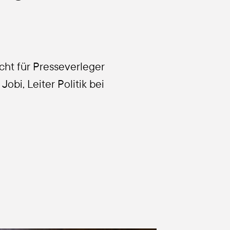
t für Pres­se­ver­le­ger
obi, Lei­ter Poli­tik bei