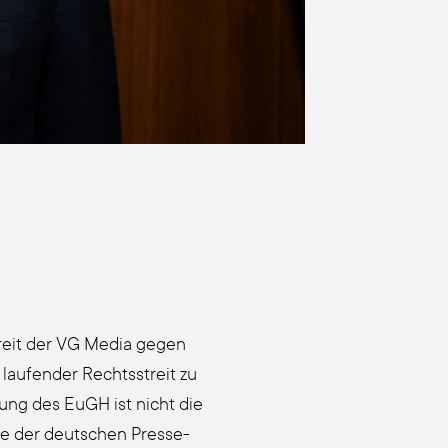
streit der VG Media gegen
au­fen­der Rechts­streit zu
dung des EuGH ist nicht die
e der deut­schen Pres­se­