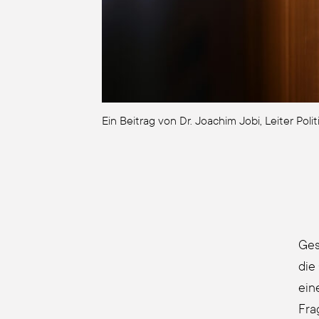
Ein Bei­trag von Dr. Joa­chim Jobi, Lei­ter Poli
Ges
die
ein
Fra