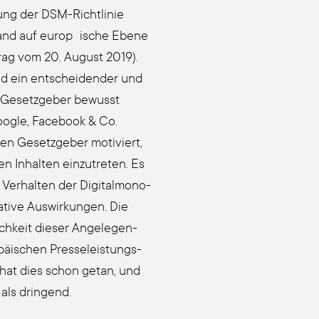
­dung der DSM-Richt­li­nie
­hand auf europ ische Ebe­ne
­trag vom 20. August 2019).
d ein ent­schei­den­der und
er Gesetz­ge­ber bewusst
og­le, Face­book & Co.
en Gesetz­ge­ber moti­viert,
n Inhal­ten ein­zu­tre­ten. Es
r­hal­ten der Digi­tal­mo­no­
ti­ve Aus­wir­kun­gen. Die
h­keit die­ser Ange­le­gen­
äi­schen Pres­se­leis­tungs­
h hat dies schon getan, und
als drin­gend.