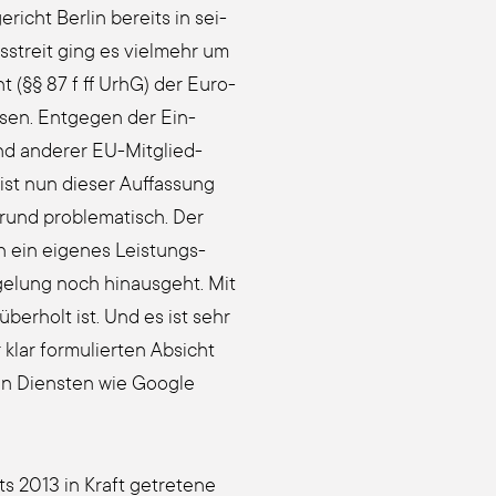
richt Ber­lin bereits in sei­
s­streit ging es viel­mehr um
cht (§§ 87 f ff UrhG) der Euro­
ssen. Ent­ge­gen der Ein­
und ande­rer EU-Mit­glied­
st nun die­ser Auf­fas­sung
rund pro­ble­ma­tisch. Der
h ein eige­nes Leis­tungs­
ge­lung noch hin­aus­geht. Mit
überholt ist. Und es ist sehr
lar for­mu­lier­ten Absicht
von Diens­ten wie Goog­le
ts 2013 in Kraft getre­te­ne