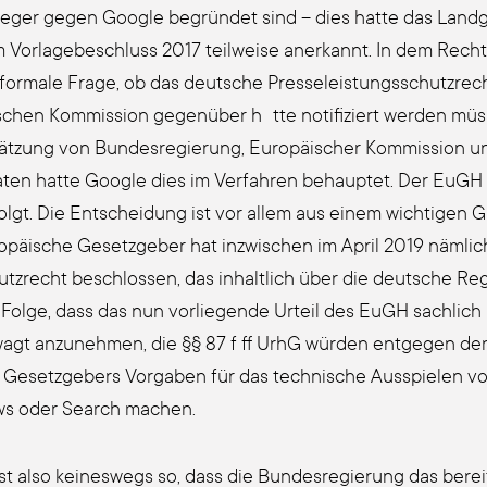
le­ger gegen Goog­le begründet sind – dies hat­te das Land­ge­
Vor­la­ge­be­schluss 2017 teil­wei­se aner­kannt. In dem Recht
for­ma­le Fra­ge, ob das deut­sche Pres­se­leis­tungs­schutz­re
schen Kom­mis­si­on gegenüber h tte noti­fi­ziert wer­den mü
ät­zung von Bun­des­re­gie­rung, Euro­päi­scher Kom­mis­si­on 
­ten hat­te Goog­le dies im Ver­fah­ren behaup­tet. Der EuGH i
olgt. Die Ent­schei­dung ist vor allem aus einem wich­ti­gen G
o­päi­sche Gesetz­ge­ber hat inzwi­schen im April 2019 näm­lic
utz­recht beschloss­en, das inhalt­lich über die deut­sche Re
Fol­ge, dass das nun vor­lie­gen­de Urteil des EuGH sach­lich 
agt anzu­neh­men, die §§ 87 f ff UrhG würden ent­ge­gen der k
 Gesetz­ge­bers Vor­ga­ben für das tech­ni­sche Aus­spie­len 
s oder Search machen.
st also kei­nes­wegs so, dass die Bun­des­re­gie­rung das berei