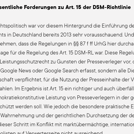
ent­li­che For­de­run­gen zu Art. 15 der DSM-Richt­li­nie
ts­po­li­tisch war vor die­sem Hin­ter­grund die Einführung de
hts in Deutsch­land bereits 2013 sehr vor­aus­schau­end. 
eh­men, dass die Rege­lun­gen in §§ 87 f ff UrhG hier durch­
­la­ge für die Rege­lung des Art. 15 DSM-RL war. Die­se Rege­
Leis­tungs­schutz­recht zu Guns­ten der Pres­se­ver­le­ger vor,
 Goog­le News oder Goog­le Search erfasst, son­dern alle Diens
­schaft ver­pflich­tet, für die Nut­zung der Pres­se­inhal­te de
ah­len. Im Ergeb­nis ist Art. 15 ein rich­ti­ger und auch überfä
­kra­tie­kon­sti­tu­ti­ve Leis­tung von Pres­se­ver­le­gern in d
chützt wer­den soll. Wie jedoch die beson­de­re prak­ti­sche
 Wahr­neh­mung und der gericht­li­chen Durch­set­zung der de
die­ser Schritt im Kon­flikt mit marktübermächtige, internationa
o­lis­ten auf Ver­wer­ter­sei­te nicht aus­rei­chend.