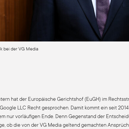
­tik bei der VG Media
­tern hat der Euro­päi­sche Gerichts­hof (EuGH) im Rechts­
 Goog­le LLC Recht gespro­chen. Damit kommt ein seit 2014 l
em nur vor­läu­fi­gen Ende. Denn Gegen­stand der Ent­schei­
­ge, ob die von der VG Media gel­tend gemach­ten Ansprüch