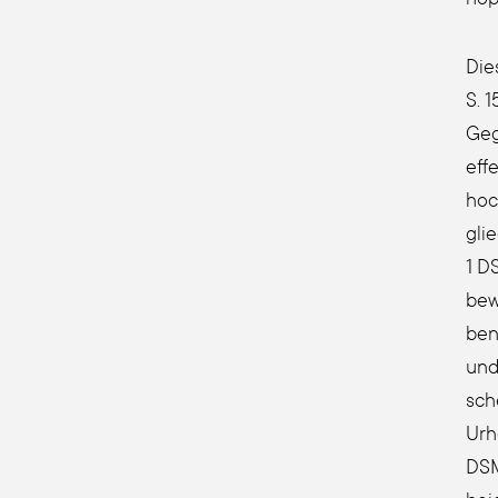
Die
S. 1
Gege
effe
hoc
glie
1 D
bewe
ben 
und 
sch
Urhe
DSM