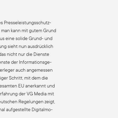
s Pres­se­leis­tungs­schutz­
Und man kann mit gutem Grund
aus eine soli­de Grund- und
lung sieht nun ausdrücklich
 das nicht nur die Diens­te
­te der Infor­ma­ti­ons­ge­
r Ver­le­ger auch ange­mes­sen
lliger Schritt, mit dem die
er gesam­ten EU aner­kannt und
 Erfah­rung der VG Media mit
ut­schen Rege­lun­gen zeigt,
l auf­ge­stell­te Digi­tal­mo­