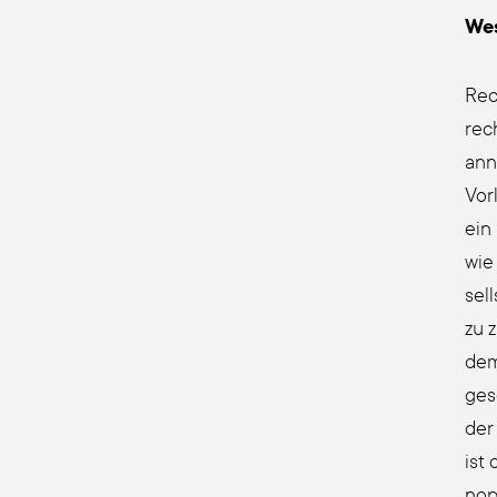
Wes
Rech
rec
ann
Vor
ein 
wie
sell
zu z
demo
ges
der
ist 
no­p