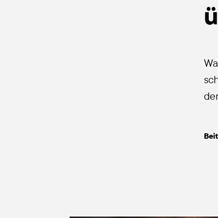
ü
War
sch
de
Bei­