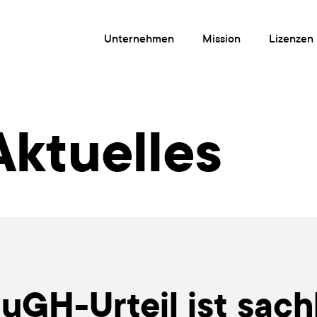
Unter­neh­men
Mis­si­on
Lizen­zen
Aktuelles
uGH-Urteil ist sach­