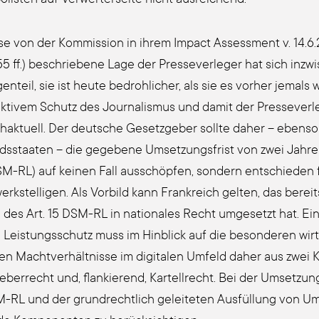
­se von der Kom­mis­si­on in ihrem Impact Assess­ment v. 14.6
55 ff.) beschrie­be­ne Lage der Pres­se­ver­le­ger hat sich inzwi
n­teil, sie ist heu­te bedroh­li­cher, als sie es vor­her jemals
k­ti­vem Schutz des Jour­na­lis­mus und damit der Pres­se­ver­
h­ak­tu­ell. Der deut­sche Gesetz­ge­ber soll­te daher – eben­
ds­staa­ten – die gege­be­ne Umset­zungs­frist von zwei Jah­re
SM-RL) auf kei­nen Fall aus­schöp­fen, son­dern ent­schie­den
rk­stel­li­gen. Als Vor­bild kann Frank­reich gel­ten, das bere
des Art. 15 DSM-RL in natio­na­les Recht umge­setzt hat. Ein e
Leis­tungs­schutz muss im Hin­blick auf die beson­de­ren wirt­
en Macht­ver­hält­nis­se im digi­ta­len Umfeld daher aus zwei
­ber­recht und, flan­kie­rend, Kar­tell­recht. Bei der Umset­zun
-RL und der grund­recht­lich gelei­te­ten Ausfüllung von Um