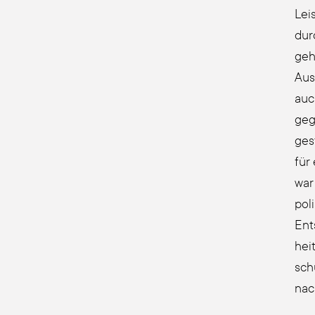
Leis
dur
geh
Aus
auch
geg
ges
für
war
po­l
Ent
heit
sch
nac