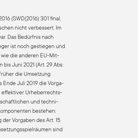
.2016 (SWD(2016) 301 final,
­schen nicht ver­bes­sert. Im
 war. Das Bedürfnis nach
le­ger ist noch gestie­gen und
so wie die ande­ren EU-Mit­
n bis Juni 2021 (Art. 29 Abs.
 früher die Umset­zung
its Ende Juli 2019 die Vor­ga­
ffek­ti­ver Urhe­ber­rechts-
schaft­li­chen und tech­ni­
 Kom­po­nen­ten bestehen:
g der Vor­ga­ben des Art. 15
set­zungs­spiel­räu­men sind