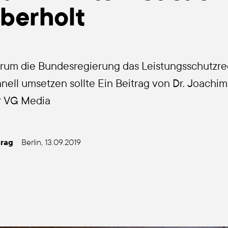
ber­holt
­um die Bun­des­re­gie­rung das Leis­tungs­schutz­rech
nell umset­zen soll­te Ein Bei­trag von Dr. Joa­chim J
r VG Media
trag
Ber­lin, 13.09.2019