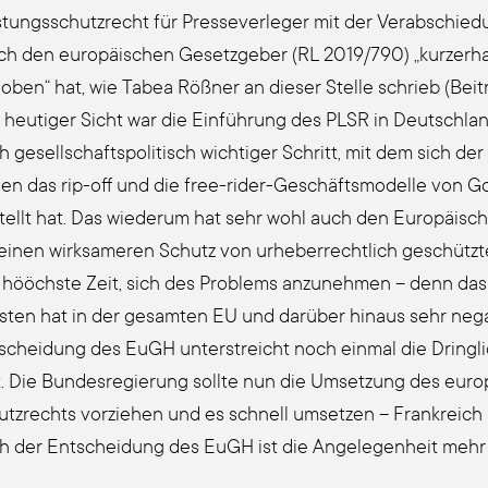
­tungs­schutz­recht für Pres­se­ver­le­ger mit der Ver­ab­schie
ch den euro­päi­schen Gesetz­ge­ber (RL 2019/790) „kur­zer
o­ben“ hat, wie Tabea Röß­ner an die­ser Stel­le schrieb (Bei
 heu­ti­ger Sicht war die Einführung des PLSR in Deutsch­lan
 gesell­schafts­po­li­tisch wich­ti­ger Schritt, mit dem sich d
en das rip-off und die free-rider-Geschäfts­mo­del­le von Go
tellt hat. Das wie­der­um hat sehr wohl auch den Euro­päi­sch
 einen wirk­sa­me­ren Schutz von urhe­ber­recht­lich geschützte
 hööchs­te Zeit, sich des Pro­blems anzu­neh­men – denn das Ve
is­ten hat in der gesam­ten EU und darüber hin­aus sehr nega­
­schei­dung des EuGH unter­streicht noch ein­mal die Dring­lic
. Die Bun­des­re­gie­rung soll­te nun die Umset­zung des euro­p
utz­rechts vor­zie­hen und es schnell umset­zen – Frank­reic
h der Ent­schei­dung des EuGH ist die Ange­le­gen­heit mehr 