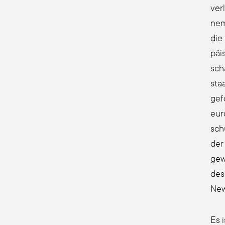
ver­
nem 
die 
päi­
sch
staa
gef
eur
sch
der 
gew
des
New
Es i