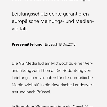
Leis­tungs­schutz­rech­te garan­tie­ren
europäische Mei­nungs- und Medi­en­
viel­falt
Pres­se­mit­tei­lung
Brüs­sel, 18.06.2015
Die VG Media lud am Mitt­woch zu einer Ver­
an­stal­tung zum The­ma „Die Bedeu­tung von
Leis­tungs­schutz­rech­ten für die euro­päi­sche
Medi­en­viel­falt“ in die Baye­ri­sche Lan­des­ver­
tre­tung nach Brüs­sel.
In ihrer Begrü­ßungs­re­de hob die Geschäfts­