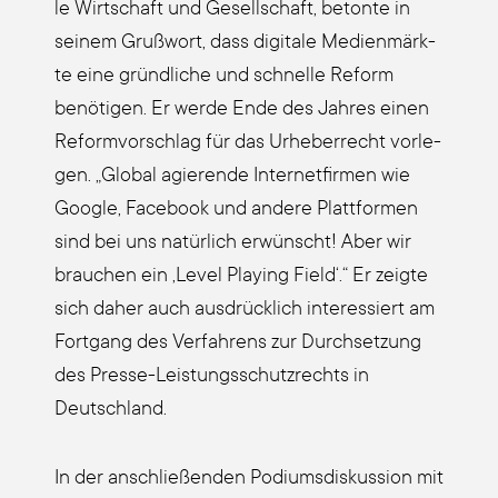
le Wirt­schaft und Gesell­schaft, beton­te in
sei­nem Gruß­wort, dass digi­ta­le Medi­en­märk­
te eine gründ­li­che und schnel­le Reform
benö­ti­gen. Er wer­de Ende des Jah­res einen
Reform­vor­schlag für das Urhe­ber­recht vor­le­
gen. „Glo­bal agie­ren­de Inter­net­fir­men wie
Goog­le, Face­book und ande­re Platt­for­men
sind bei uns natür­lich erwünscht! Aber wir
brau­chen ein ‚Level Play­ing Field‘.“ Er zeig­te
sich daher auch aus­drück­lich inter­es­siert am
Fort­gang des Ver­fah­rens zur Durch­set­zung
des Pres­se-Leis­tungs­schutz­rechts in
Deutsch­land.
In der anschlie­ßen­den Podi­ums­dis­kus­si­on mit