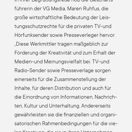
füh­re­rin der VG Media, Maren Ruh­fus, die
gro­ße wirt­schaft­li­che Bedeu­tung der Leis­
tungs­schutz­rech­te für die pri­va­ten TV-und
Hör­funk­sen­der sowie Pres­se­ver­le­ger her­vor.
„Die­se Werk­mitt­ler tra­gen maß­geb­lich zur
För­de­rung der Krea­ti­vi­tät und zum Erhalt der
Medi­en-und Mei­nungs­viel­falt bei. TV-und
Radio-Sen­der sowie Pres­se­ver­la­ge sor­gen
einer­seits für die Zusam­men­stel­lung der
Inhal­te, für deren Dis­tri­bu­ti­on und auch für
die Ein­ord­nung von Infor­ma­tio­nen, Nach­rich­
ten, Kul­tur und Unter­hal­tung. Ande­rer­seits
gewähr­leis­ten sie die finan­zi­el­len und orga­ni­
sa­to­ri­schen Rah­men­be­din­gun­gen für die vie­