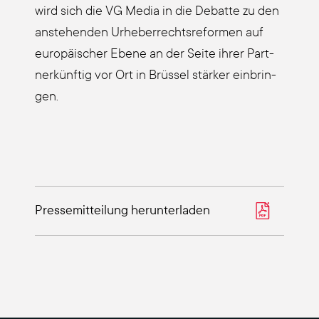
wird sich die VG Media in die Debat­te zu den
anste­hen­den Urhe­ber­rechts­re­for­men auf
euro­päi­scher Ebe­ne an der Sei­te ihrer Part­
ner­künf­tig vor Ort in Brüs­sel stär­ker ein­brin­
gen.
Pres­se­mit­tei­lung her­un­ter­la­den