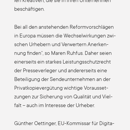
len Krea­ti­ven, die sie in ihren Unter­neh­men
beschäf­ti­gen.
Bei all den anste­hen­den Reform­vor­schlä­gen
in Euro­pa müs­sen die Wech­sel­wir­kun­gen zwi­
schen Urhe­bern und Ver­wer­tern Aner­ken­
nung fin­den“, so Maren Ruh­fus. Daher sei­en
einer­seits ein star­kes Leis­tungs­schutz­recht
der Pres­se­ver­le­ger und ande­rer­seits eine
Betei­li­gung der Sen­de­un­ter­neh­men an der
Pri­vat­ko­pie­ver­gü­tung wich­ti­ge Vor­aus­set­
zun­gen zur Siche­rung von Qua­li­tät und Viel­
falt – auch im Inter­es­se der Urhe­ber.
Gün­ther Oet­tin­ger, EU-Kom­mis­sar für Digi­ta­