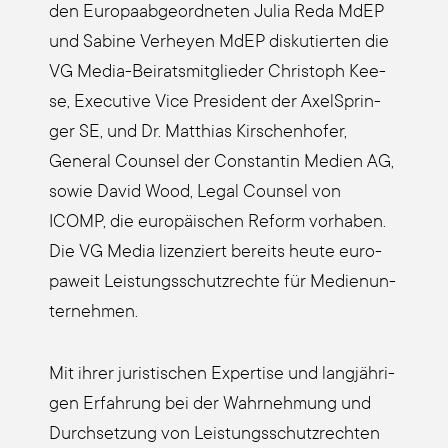
den Euro­pa­ab­ge­ord­ne­ten Julia Reda MdEP
und Sabi­ne Ver­he­yen MdEP dis­ku­tier­ten die
VG Media-Bei­rats­mit­glie­der Chris­toph Kee­
se, Exe­cu­ti­ve Vice Pre­si­dent der Axel­Sprin­
ger SE, und Dr. Mat­thi­as Kir­schen­ho­fer,
Gene­ral Coun­sel der Con­stan­tin Medi­en AG,
sowie David Wood, Legal Coun­sel von
ICOMP, die euro­päi­schen Reform vor­ha­ben.
Die VG Media lizen­ziert bereits heu­te euro­
pa­weit Leis­tungs­schutz­rech­te für Medi­en­un­
ter­neh­men.
Mit ihrer juris­ti­schen Exper­ti­se und lang­jäh­ri­
gen Erfah­rung bei der Wahr­neh­mung und
Durch­set­zung von Leis­tungs­schutz­rech­ten