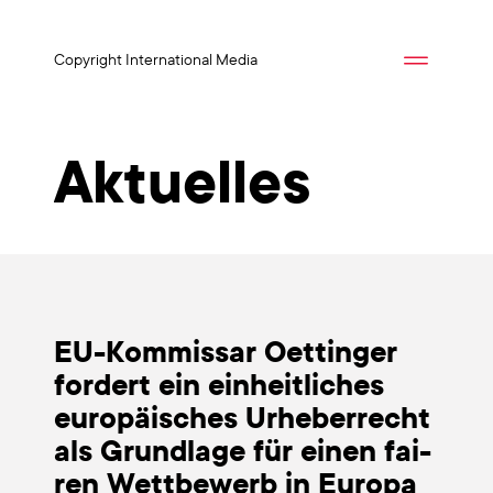
Copyright International Media
Aktuelles
EU-Kom­­mis­­sar Oet­tin­ger
for­dert ein ein­heit­li­ches
euro­päi­sches Urhe­ber­recht
als Grund­la­ge für einen fai­
ren Wett­be­werb in Euro­pa