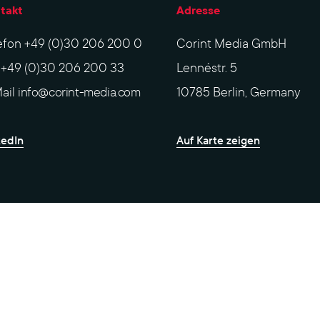
takt
Adresse
efon
+49 (0)30 206 200 0
Corint Media GmbH
x
+49 (0)30 206 200 33
Lennéstr. 5
ail
info@corint-media.com
10785 Berlin, Germany
kedIn
Auf Karte zeigen