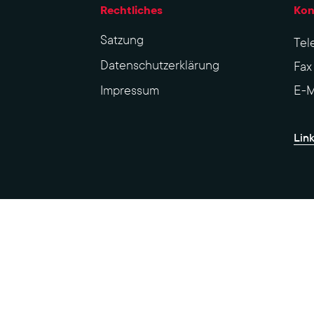
Rechtliches
Kon
Sat­zung
Tel
Datenschutzerklärung
Fa
Impres­sum
E-M
Lin