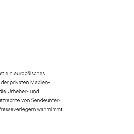
ist ein europäisches
der privaten Medien­
 die Urheber- und
tzrechte von Sende­unter­
resseverlegern wahrnimmt.