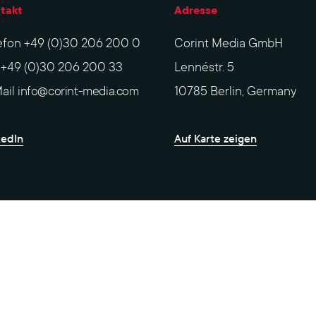
takt
Adresse
efon
+49 (0)30 206 200 0
Corint Media GmbH
x
+49 (0)30 206 200 33
Lennéstr. 5
ail
info@corint-media.com
10785 Berlin, Germany
kedIn
Auf Karte zeigen