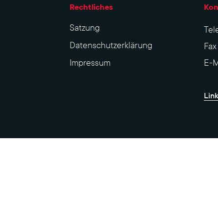
Rechtliches
Kon
Sat­zung
Tel
Datenschutzerklärung
Fa
Impres­sum
E-M
Lin