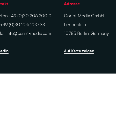
takt
Adresse
efon
+49 (0)30 206 200 0
Corint Media GmbH
x
+49 (0)30 206 200 33
Lennéstr. 5
ail
info@corint-media.com
10785 Berlin, Germany
kedIn
Auf Karte zeigen