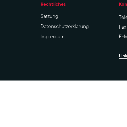
Rechtliches
Kon
Sat­zung
Tel
Datenschutzerklärung
Fa
Impres­sum
E-M
Lin