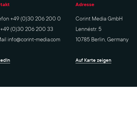
takt
Adresse
efon
+49 (0)30 206 200 0
Corint Media GmbH
x
+49 (0)30 206 200 33
Lennéstr. 5
ail
info@corint-media.com
10785 Berlin, Germany
kedIn
Auf Karte zeigen