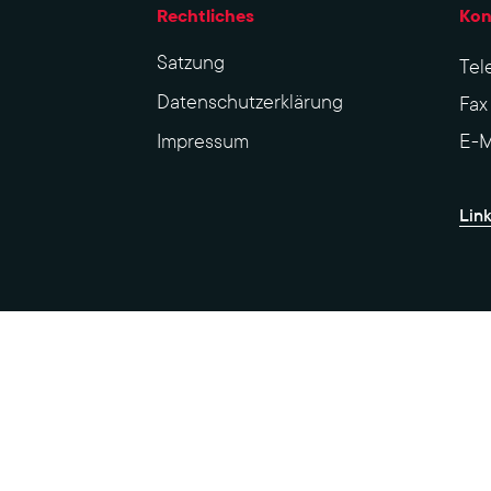
Rechtliches
Kon
Sat­zung
Tel
Datenschutzerklärung
Fa
Impres­sum
E-M
Lin