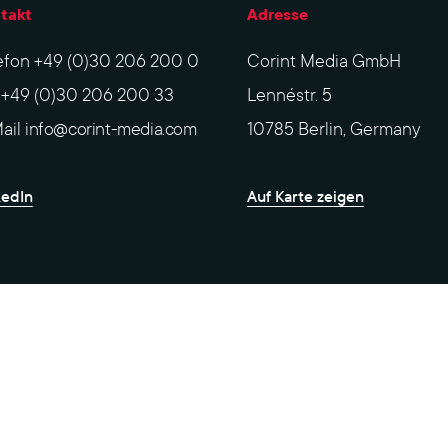
takt
Adresse
efon
+49 (0)30 206 200 0
Corint Media GmbH
x
+49 (0)30 206 200 33
Lennéstr. 5
ail
info@corint-media.com
10785 Berlin, Germany
kedIn
Auf Karte zeigen