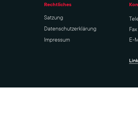
Rechtliches
Kon
Sat­zung
Tel
Datenschutzerklärung
Fa
Impres­sum
E-M
Lin