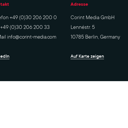
takt
Adresse
efon
+49 (0)30 206 200 0
Corint Media GmbH
x
+49 (0)30 206 200 33
Lennéstr. 5
ail
info@corint-media.com
10785 Berlin, Germany
kedIn
Auf Karte zeigen