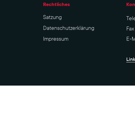
Rechtliches
Kon
Sat­zung
Tel
Datenschutzerklärung
Fa
Impres­sum
E-M
Lin