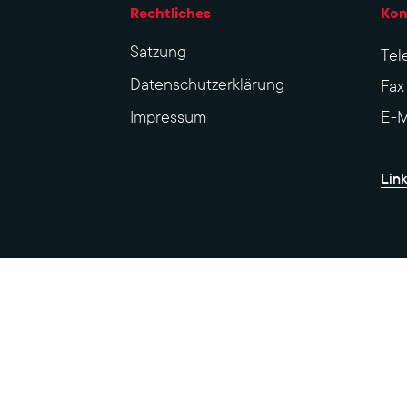
Rechtliches
Kon
Sat­zung
Tel
Datenschutzerklärung
Fa
Impres­sum
E-M
Lin