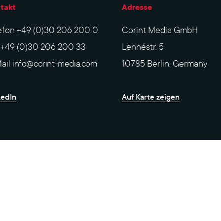
takt
Adresse
efon
+49 (0)30 206 200 0
Corint Media GmbH
x
+49 (0)30 206 200 33
Lennéstr. 5
ail
info@corint-media.com
10785 Berlin, Germany
kedIn
Auf Karte zeigen