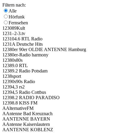
Fil­tern nach:
Alle
Hör­funk
Fern­se­hen
123
089Kult
123
1–2‑3.tv
123
104.6 RTL Radio
123
1A Deut­sche Hits
123
80er 90er OLDIE ANTENNE Ham­burg
123
80er-Radio harm­o­ny
123
80s80s
123
89.0 RTL
123
89.2 Radio Pots­dam
123
8sport
123
90s90s Radio
123
94,3 rs2
123
94,5 Radio Cott­bus
123
98.2 RADIO PARADISO
123
98.8 KISS FM
A
Alter­na­tiv­eFM
A
Anten­ne Bad Kreuz­nach
A
ANTENNE BAYERN
A
Anten­ne Kai­sers­lau­tern
A
ANTENNE KOBLENZ