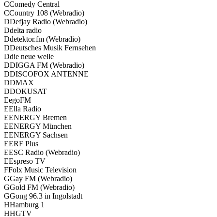
C
Come­dy Cen­tral
C
Coun­try 108 (Web­ra­dio)
D
Def­jay Radio (Web­ra­dio)
D
del­ta radio
D
detektor.fm (Web­ra­dio)
D
Deut­sches Musik Fern­se­hen
D
die neue wel­le
D
DIGGA FM (Web­ra­dio)
D
DISCOFOX ANTENNE
D
DMAX
D
DOKUSAT
E
egoFM
E
Ella Radio
E
ENERGY Bre­men
E
ENERGY Mün­chen
E
ENERGY Sach­sen
E
ERF Plus
E
ESC Radio (Web­ra­dio)
E
Espre­so TV
F
Folx Music Tele­vi­si­on
G
Gay FM (Web­ra­dio)
G
Gold FM (Web­ra­dio)
G
Gong 96.3 in Ingol­stadt
H
Ham­burg 1
H
HGTV