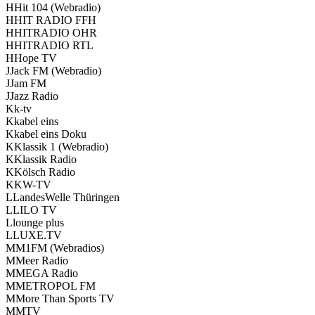
H
Hit 104 (Web­ra­dio)
H
HIT RADIO FFH
H
HITRADIO OHR
H
HITRADIO RTL
H
Hope TV
J
Jack FM (Web­ra­dio)
J
Jam FM
J
Jazz Radio
K
k‑tv
K
kabel eins
K
kabel eins Doku
K
Klas­sik 1 (Web­ra­dio)
K
Klas­sik Radio
K
Kölsch Radio
K
KW-TV
L
Lan­des­Wel­le Thü­rin­gen
L
LILO TV
L
lounge plus
L
LUXE.TV
M
M1FM (Web­ra­di­os)
M
Meer Radio
M
MEGA Radio
M
METROPOL FM
M
More Than Sports TV
M
MTV