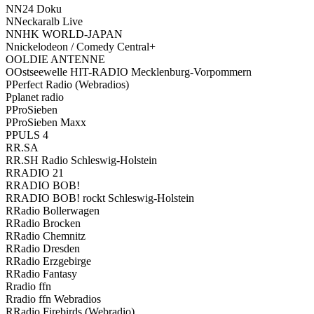
N
N24 Doku
N
Neckaralb Live
N
NHK WORLD-JAPAN
N
nickel­ode­on / Come­dy Cen­tral+
O
OLDIE ANTENNE
O
Ost­see­wel­le HIT-RADIO Meck­len­burg-Vor­pom­mern
P
Per­fect Radio (Web­ra­di­os)
P
pla­net radio
P
Pro­Sie­ben
P
Pro­Sie­ben Maxx
P
PULS 4
R
R.SA
R
R.SH Radio Schles­wig-Hol­stein
R
RADIO 21
R
RADIO BOB!
R
RADIO BOB! rockt Schles­wig-Hol­stein
R
Radio Bol­ler­wa­gen
R
Radio Bro­cken
R
Radio Chem­nitz
R
Radio Dres­den
R
Radio Erz­ge­bir­ge
R
Radio Fan­ta­sy
R
radio ffn
R
radio ffn Web­ra­di­os
R
Radio Fire­birds (Web­ra­dio)