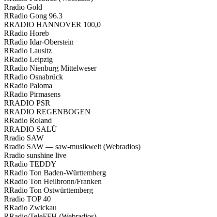
R
radio Gold
R
Radio Gong 96.3
R
RADIO HANNOVER 100,0
R
Radio Horeb
R
Radio Idar-Ober­stein
R
Radio Lau­sitz
R
Radio Leip­zig
R
Radio Nien­burg Mit­tel­we­ser
R
Radio Osna­brück
R
Radio Palo­ma
R
Radio Pir­ma­sens
R
RADIO PSR
R
RADIO REGENBOGEN
R
Radio Roland
R
RADIO SALÜ
R
radio SAW
R
radio SAW — saw-musik­welt (Web­ra­di­os)
R
radio suns­hi­ne live
R
Radio TEDDY
R
Radio Ton Baden-Würt­tem­berg
R
Radio Ton Heilbronn/Franken
R
Radio Ton Ost­würt­tem­berg
R
radio TOP 40
R
Radio Zwi­ckau
R
Radio/TeleFFH (Web­ra­di­os)