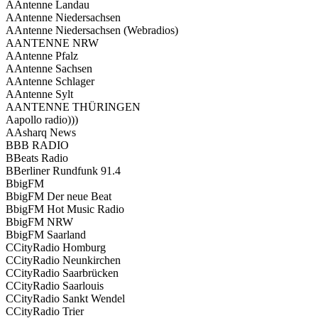
A
Anten­ne Land­au
A
Anten­ne Nie­der­sach­sen
A
Anten­ne Nie­der­sach­sen (Web­ra­di­os)
A
ANTENNE NRW
A
Anten­ne Pfalz
A
Anten­ne Sach­sen
A
Anten­ne Schla­ger
A
Anten­ne Sylt
A
ANTENNE THÜRINGEN
A
apol­lo radio)))
A
Asharq News
B
BB RADIO
B
Beats Radio
B
Ber­li­ner Rund­funk 91.4
B
bigFM
B
bigFM Der neue Beat
B
bigFM Hot Music Radio
B
bigFM NRW
B
bigFM Saar­land
C
City­Ra­dio Hom­burg
C
City­Ra­dio Neun­kir­chen
C
City­Ra­dio Saar­brü­cken
C
City­Ra­dio Saar­lou­is
C
City­Ra­dio Sankt Wen­del
C
City­Ra­dio Trier