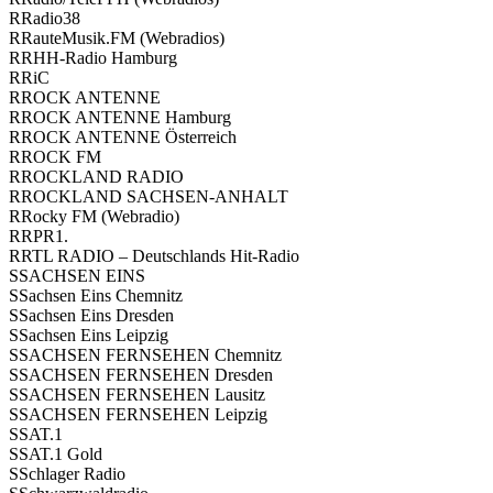
R
Radio38
R
RauteMusik.FM (Web­ra­di­os)
R
RHH-Radio Ham­burg
R
RiC
R
ROCK ANTENNE
R
ROCK ANTENNE Ham­burg
R
ROCK ANTENNE Öster­reich
R
ROCK FM
R
ROCKLAND RADIO
R
ROCKLAND SACHSEN-ANHALT
R
Rocky FM (Web­ra­dio)
R
RPR1.
R
RTL RADIO – Deutsch­lands Hit-Radio
S
SACHSEN EINS
S
Sach­sen Eins Chem­nitz
S
Sach­sen Eins Dres­den
S
Sach­sen Eins Leip­zig
S
SACHSEN FERNSEHEN Chem­nitz
S
SACHSEN FERNSEHEN Dres­den
S
SACHSEN FERNSEHEN Lau­sitz
S
SACHSEN FERNSEHEN Leip­zig
S
SAT.1
S
SAT.1 Gold
S
Schla­ger Radio